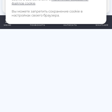
файлов cookie
.
Заказать
Вы можете запретить сохранение cookie в
настройках своего браузера.
МЕНЮ
ПОЗВОНИТЬ
НАПИСАТЬ
WHATSAPP
Получите коммерческое предложение
Заполните форму обратной связи. В течение
10 минут с вами свяжется менеджер и
подготовит КП для решения ваших задач
Получить предложение
или напишите свой вопрос в мессенджеры
Whatsapp
Telegram