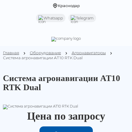
Краснодар
Whatsapp
Telegram
Назад
Назад
Услуги
Оборудование
Мониторинг транспорта
Терминалы
Главная
Оборудование
Агронавигаторы
Система агронавигации AT10 RTK Dual
Контроль транспорта
Видеомониторинг
Система агронавигации AT10
Датчики уровня топлива (ДУТ)
RTK Dual
Оборудование для АЗС
Оборудование УВЭОС
Цена по запросу
Оборудование под ПП 969 и ПП 2216
Дополнительное оборудование