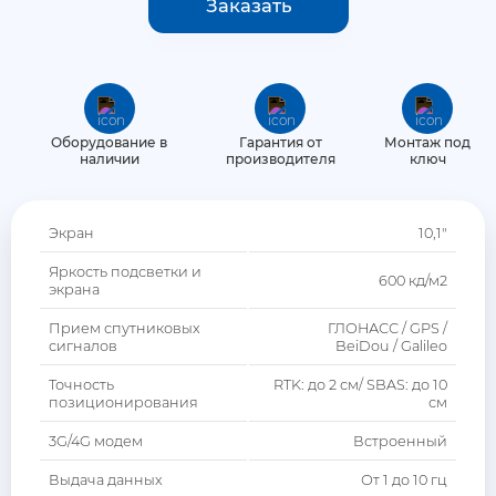
Заказать
Агронавигаторы
Блоки управления опрыскивателем
GNSS антенны
Оборудование в
Гарантия от
Монтаж под
наличии
производителя
ключ
Автопилот для трактора
Экран
10,1"
Яркость подсветки и
600 кд/м2
экрана
Прием спутниковых
ГЛОНАСС / GPS /
сигналов
BeiDou / Galileo
Точность
RTK: до 2 см/ SBAS: до 10
позиционирования
см
3G/4G модем
Встроенный
Выдача данных
От 1 до 10 гц