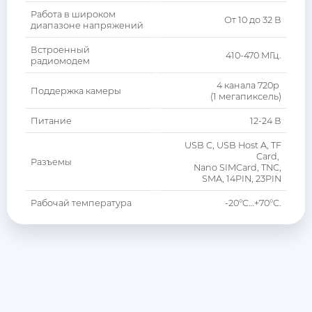
Работа в широком
От 10 до 32 В
диапазоне напряжений
Встроенный
410-470 МГц.
радиомодем
4 канала 720р
Поддержка камеры
(1 мегапиксель)
Питание
12-24 В
USB C, USB Host A, TF
Card,
Разъемы
Nano SIMCard, TNC,
SMA, 14PIN, 23PIN
Рабочай температура
-20°C…+70°C.