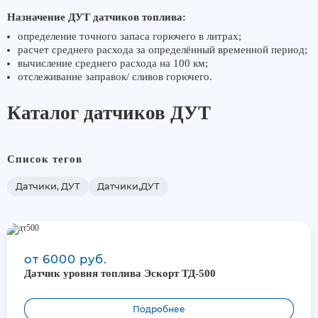
Назначение ДУТ датчиков топлива:
Агронавигаторы
определение точного запаса горючего в литрах;
расчет среднего расхода за определённый временной период;
Блоки управления опрыскивателем
вычисление среднего расхода на 100 км;
отслеживание заправок/ сливов горючего.
GNSS антенны
Каталог датчиков ДУТ
Автопилот для трактора
Список тегов
Датчики, ДУТ
Датчики,ДУТ
от 6000 руб.
Датчик уровня топлива Эскорт ТД-500
Подробнее