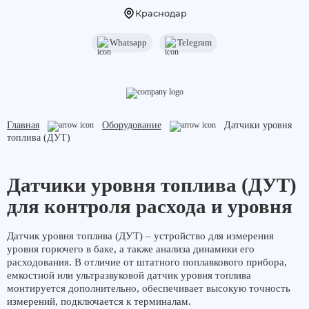
Краснодар
Whatsapp
Telegram
Назад
Назад
Услуги
Оборудование
Мониторинг транспорта
Терминалы
Главная
Оборудование
Датчики уровня
топлива (ДУТ)
Контроль транспорта
Видеомониторинг
Датчики уровня топлива (ДУТ)
Датчики уровня топлива (ДУТ)
для контроля расхода и уровня
Оборудование для АЗС
Датчик уровня топлива (ДУТ) – устройство для измерения
Оборудование УВЭОС
уровня горючего в баке, а также анализа динамики его
расходования. В отличие от штатного поплавкового прибора,
Оборудование под ПП 969 и ПП 2216
емкостной или ультразвуковой датчик уровня топлива
монтируется дополнительно, обеспечивает высокую точность
измерений, подключается к терминалам.
Дополнительное оборудование