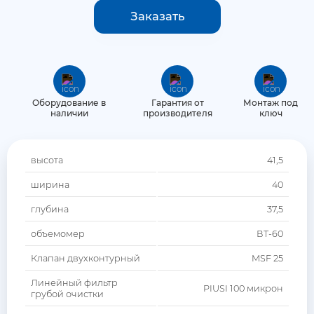
Дополнительное оборудование
Заказать
Агронавигаторы
Блоки управления опрыскивателем
GNSS антенны
Оборудование в
Гарантия от
Монтаж под
наличии
производителя
ключ
Автопилот для трактора
высота
41,5
ширина
40
глубина
37,5
объемомер
ВТ-60
Клапан двухконтурный
MSF 25
Линейный фильтр
PIUSI 100 микрон
грубой очистки