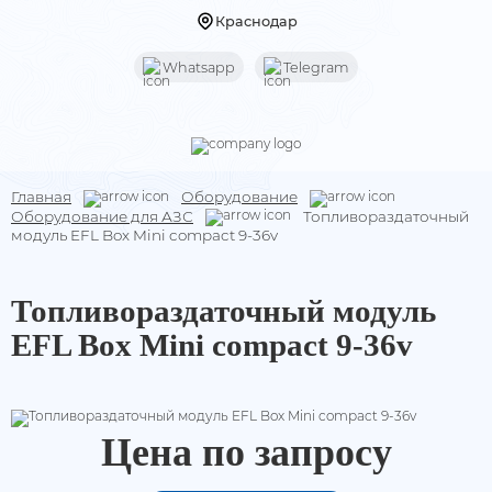
Краснодар
Whatsapp
Telegram
Назад
Назад
Услуги
Оборудование
Главная
Оборудование
Мониторинг транспорта
Терминалы
Оборудование для АЗС
Топливораздаточный
модуль EFL Box Mini compact 9-36v
Контроль транспорта
Видеомониторинг
Топливораздаточный модуль
Датчики уровня топлива (ДУТ)
EFL Box Mini compact 9-36v
Оборудование для АЗС
Оборудование УВЭОС
Цена по запросу
Оборудование под ПП 969 и ПП 2216