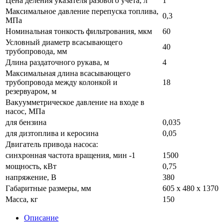
Цена деления указателя разового учета, л
1
Максимальное давление перепуска топлива,
0,3
МПа
Номинальная тонкость фильтрования, мкм
60
Условный диаметр всасывающего
40
трубопровода, мм
Длина раздаточного рукава, м
4
Максимальная длина всасывающего
трубопровода между колонкой и
18
резервуаром, м
Вакуумметрическое давление на входе в
насос, МПа
для бензина
0,035
для дизтоплива и керосина
0,05
Двигатель привода насоса:
синхронная частота вращения, мин -1
1500
мощность, кВт
0,75
напряжение, В
380
Габаритные размеры, мм
605 x 480 x 1370
Масса, кг
150
Описание