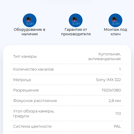
Дополнительное оборудование
Агронавигаторы
Блоки управления опрыскивателем
Оборудование в
Гарантия от
Монтаж под
наличии
производителя
ключ
GNSS антенны
Купольная,
Автопилот для трактора
Тип камеры
антивандальная
Количество каналов
1
Матрица
Sony IMX 322
Разрешение
1920x1080
Фокусное расстояние
2,8 мм
Угол обзора камеры,
110
градусы
Система цветности
PAL