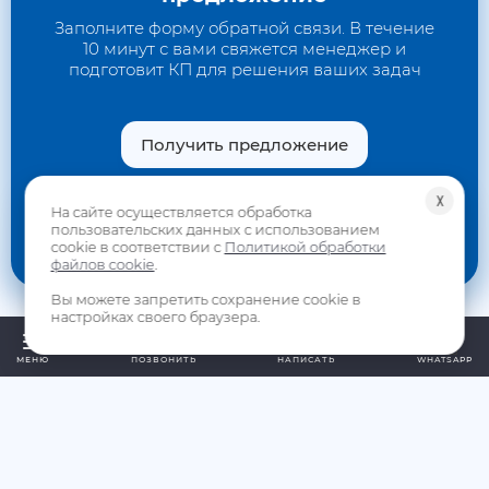
Заполните форму обратной связи. В течение
10 минут с вами свяжется менеджер и
подготовит КП для решения ваших задач
Получить предложение
или напишите свой вопрос в мессенджеры
╳
На сайте осуществляется обработка
пользовательских данных с использованием
Whatsapp
Telegram
cookie в соответствии с
Политикой обработки
файлов cookie
.
Вы можете запретить сохранение cookie в
настройках своего браузера.
МЕНЮ
ПОЗВОНИТЬ
НАПИСАТЬ
WHATSAPP
МЫ НА СВЯЗИ
+7 (861) 213-23-00