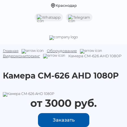
Краснодар
Whatsapp
Telegram
Назад
Назад
Услуги
Оборудование
Главная
Оборудование
Мониторинг транспорта
Терминалы
Видеомониторинг
Камера CM-626 AHD 1080P
Контроль транспорта
Видеомониторинг
Камера CM-626 AHD 1080P
Датчики уровня топлива (ДУТ)
Оборудование для АЗС
от 3000 руб.
Оборудование УВЭОС
Оборудование под ПП 969 и ПП 2216
Заказать